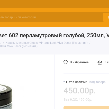
вет 602 перламутровый голубой, 250мл, V
ы
Краски меловые Chalky Vintage-Look Viva Decor (Германия)
0мл, Viva Decor (Германия)
В избранное
В 
Нет в наличии
Код товара: 
450.00р.
Без НДС: 450.00р.