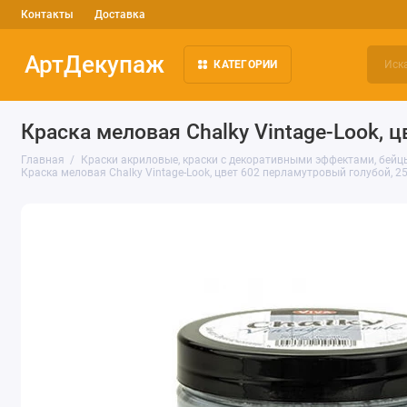
Контакты
Доставка
АртДекупаж
КАТЕГОРИИ
Краска меловая Chalky Vintage-Look, ц
Главная
Краски акриловые, краски с декоративными эффектами, бейц
Краска меловая Chalky Vintage-Look, цвет 602 перламутровый голубой, 25