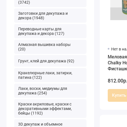
(3742)
Заготовки для декупажа и
декора (1948)
Переводные карты для
декупажа и декора (127)
Алмазная вышивка наборы
(20)
Нет в н
Меловая
Грунт, клей для декупажа (92)
Chalky H
Фисташ
Кракелюрные лаки, затирки,
зеленый 
патина (122)
812.00р
Cadence
Лаки, воски, медиумы для
декупажа (254)
Купить
Краски акриловые, краски с
декоративными эффектами,
бейцы (1192)
3D декупаж и объемное