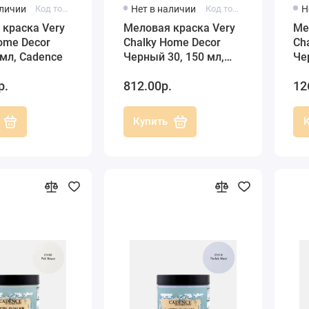
аличии
Код товара: CH57-500
Нет в наличии
Код товара: 0100200300150
Н
 краска Very
Меловая краска Very
Ме
ome Decor
Chalky Home Decor
Ch
 мл, Cadence
Черный 30, 150 мл,
Че
Cadence
Ca
р.
812.00р.
12
Купить