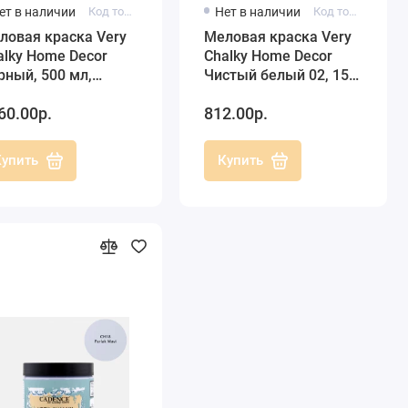
ет в наличии
Код товара: CH30-500
Нет в наличии
Код товара: 0100200020150
ловая краска Very
Меловая краска Very
alky Home Decor
Chalky Home Decor
рный, 500 мл,
Чистый белый 02, 150
dence
мл, Cadence
60.00р.
812.00р.
Купить
Купить