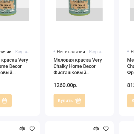
аличии
Код товара: 0100200470150
Нет в наличии
Код товара: CH47-500
Н
 краска Very
Меловая краска Very
Ме
ome Decor
Chalky Home Decor
Ch
ковый
Фисташковый
Фр
47, 150 мл,
зеленый, 500 мл,
15
.
1260.00р.
81
Cadence
Купить