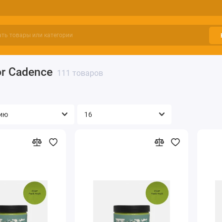
r Cadence
111 товаров