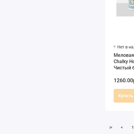
Нет в н
Меловая
Chalky H
Чистый 
мл, Cade
1260.00
Купить
|<
<
1