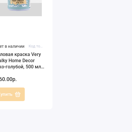
ет в наличии
Код товара: CH18-500
ловая краска Very
alky Home Decor
ко-голубой, 500 мл,
dence
60.00р.
Купить