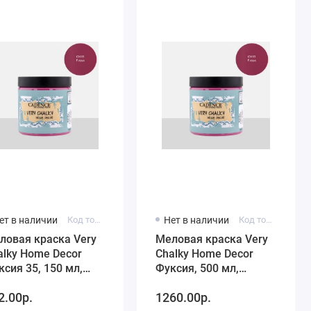
ет в наличии
Код товара: 0100200350150
Нет в наличии
Код товара: CH35-500
ловая краска Very
Меловая краска Very
alky Home Decor
Chalky Home Decor
ксия 35, 150 мл,
Фуксия, 500 мл,
dence
Cadence
2.00р.
1260.00р.