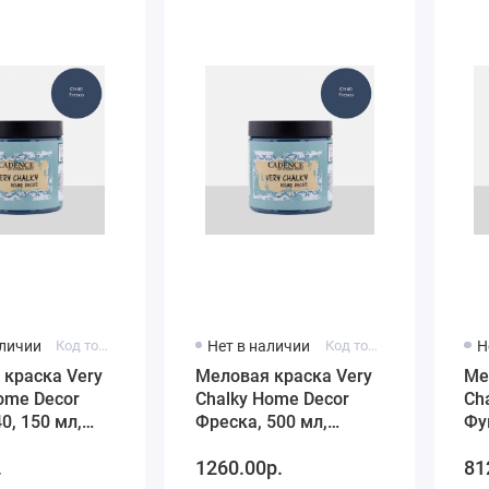
аличии
Код товара: 0100200400150
Нет в наличии
Код товара: CH40-500
Н
 краска Very
Меловая краска Very
Ме
ome Decor
Chalky Home Decor
Ch
0, 150 мл,
Фреска, 500 мл,
Фу
Cadence
Ca
.
1260.00р.
81