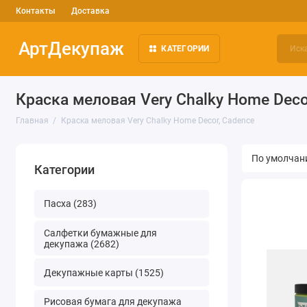
Контакты
Доставка
АртДекупаж
КАТЕГОРИИ
Краска меловая Very Chalky Home Deco
Главная
Краска меловая Very Chalky Home Decor, Cadence
Категории
Пасха (283)
Салфетки бумажные для
декупажа (2682)
Декупажные карты (1525)
Рисовая бумага для декупажа