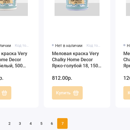
аличии
Код товара: CH02-500
Нет в наличии
Код товара: 0100200180150
Н
 краска Very
Меловая краска Very
Ме
ome Decor
Chalky Home Decor
Ch
белый, 500
Ярко-голубой 18, 150
Яр
nce
мл, Cadence
Ca
р.
812.00р.
12
Купить
2
3
4
5
6
7