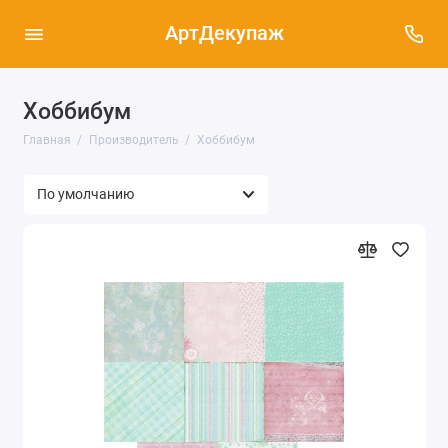
АртДекупаж
Хоббибум
Главная
Производитель
Хоббибум