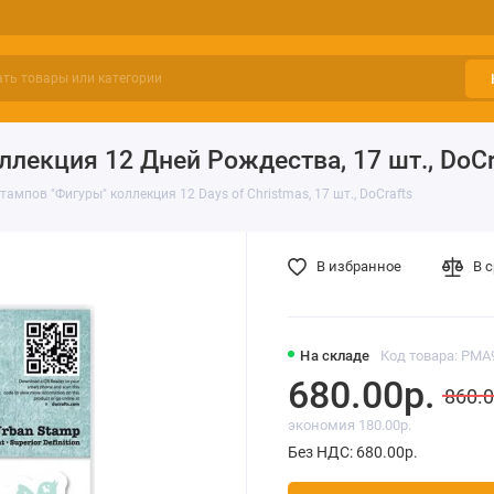
лекция 12 Дней Рождества, 17 шт., DoCr
ампов "Фигуры" коллекция 12 Days of Christmas, 17 шт., DoCrafts
В избранное
В 
На складе
Код товара: PMA
680.00р.
860.0
экономия 180.00р.
Без НДС: 680.00р.