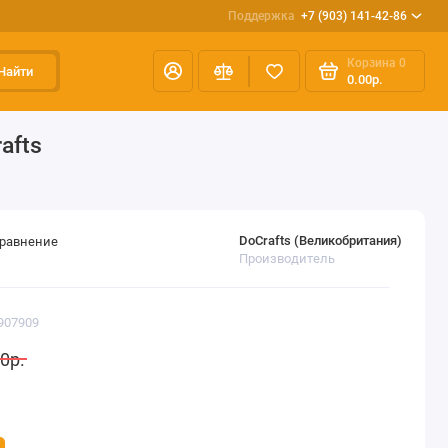
Поддержка
+7 (903) 141-42-86
Корзина
0
Найти
0.00р.
afts
DoСrafts (Великобритания)
сравнение
Производитель
907909
0р.