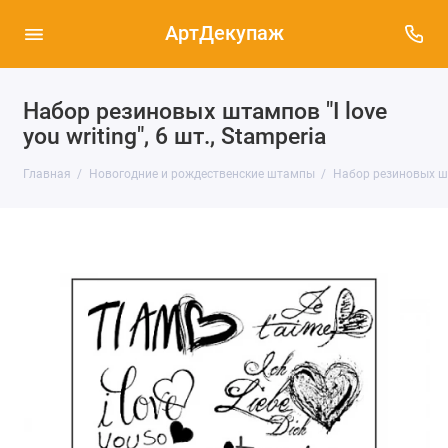
АртДекупаж
Набор резиновых штампов "I love
you writing", 6 шт., Stamperia
Главная
Новогодние и рождественские штампы
Набор резиновых шта