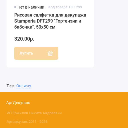
Нет в наличии
Код товара: DFT299
Рисовая салфетка для декупажа
Stamperia DFT299 "Гортензии и
бабочки", 50х50 см
320.00р.
Купить
Теги:
Our way
АртДекупаж
ИП Ермилов Никита Андреевич
Артедкупаж 2011 - 2026