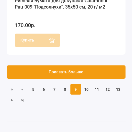
Рисовая бумага для декупажа Calambour
Pau-009 "Подсолнухи", 35х50 см, 20 г/ м2
170.00р.
Купить
Показать больше
|<
<
5
6
7
8
9
10
11
12
13
>
>|