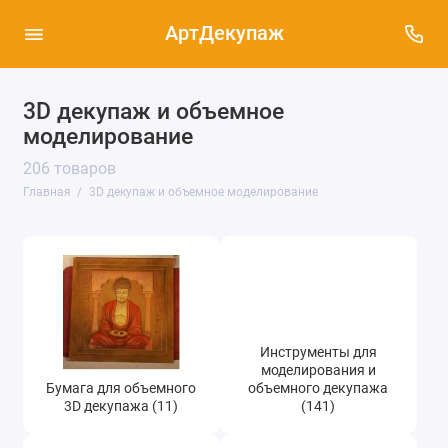
АртДекупаж
3D декупаж и объемное
Бумага для объемного 3D декупажа (11)
моделирование
206 товаров
Инструменты для моделирования и
объемного декупажа (141)
Главная
3D декупаж и объемное моделирование
Рисовая бумага для объемного 3D декупажа
(20)
Средства и составы для объемного 3D
декупажа (27)
Инструменты для
моделирования и
Бумага для объемного
объемного декупажа
3D декупажа (11)
(141)