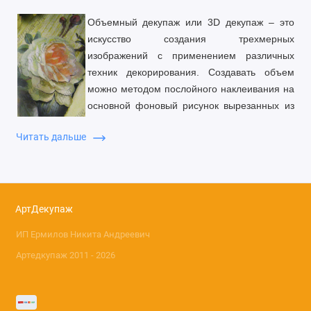
Объемный декупаж или 3D
декупаж – это
искусство создания трехмерных
изображений с применением различных
техник декорирования. Создавать объем
можно методом послойного наклеивания на
основной фоновый рисунок вырезанных из
достаточно плотной специальной бумаги
Читать дальше
фрагментов с тем же изображением. При
этом каждый последующий слой меньше
предыдущего, это и создает эффект
естественной перспективы.
Еще один метод – это приклеивание декупажных
АртДекупаж
фрагментов на заранее смоделированную из полимерных
ИП Ермилов Никита Андреевич
составов объемную форму. Для придания основе нужной
Артедкупаж 2011 - 2026
формы используют специальные инструменты для работы с
пастами
Большой популярностью пользуется еще одна технология -