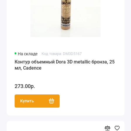
Пудра Эффект бархата (73)
Фацетный лак Viva Facetten Lack для
объемных трещин (21)
Контуры German Glitter (12)
На складе
Код товара: DM3D5167
Контур объемный Dora 3D metallic бронза, 25
мл, Cadence
273.00р.
Купить