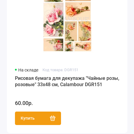
На складе
Код товара: DGR151
Рисовая бумага для декупажа "Чайные розы,
розовые" 33х48 см, Calambour DGR151
60.00р.
Купить