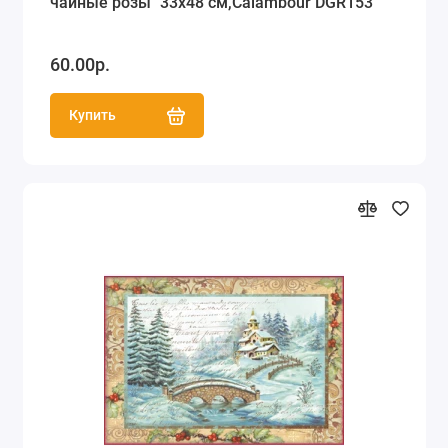
чайные розы" 33х48 см,Calambour DGR153
60.00р.
Купить