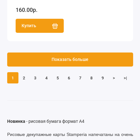
160.00р.
Купить
Показать больше
1
2
3
4
5
6
7
8
9
>
>|
Новинка
- рисовая бумага формат А4
Рисовые декупажные карты Stamperia напечатаны на очень