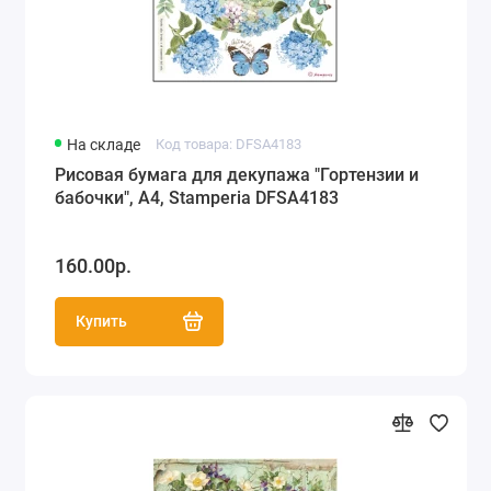
Рисовая бумага Love2Art, Kalit (Италия) (66)
Рисовая бумага Cadence (55)
Рисовая однотонная бумага,
На складе
Код товара: DFSA4183
перфорированная бумага (53)
Рисовая бумага для декупажа "Гортензии и
бабочки", А4, Stamperia DFSA4183
160.00р.
Купить