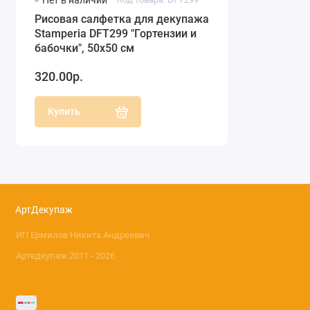
Нет в наличии
Рисовая салфетка для декупажа
Stamperia DFT299 "Гортензии и
бабочки", 50х50 см
320.00р.
Купить
АртДекупаж
ИП Ермилов Никита Андреевич
Артедкупаж 2011 - 2026