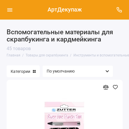
АртДекупаж
Инструменты и вспомогательные
Вспомогательные материалы для
материалы для скрапбукинга (45)
скрапбукинга и кардмейкинга
Клеевые материалы и лаки для
45 товаров
скрапбукинга (41)
Главная
Товары для скрапбукинга
Инструменты и вспомогательные
Фигурные дыроколы (компостеры) (16)
Категории