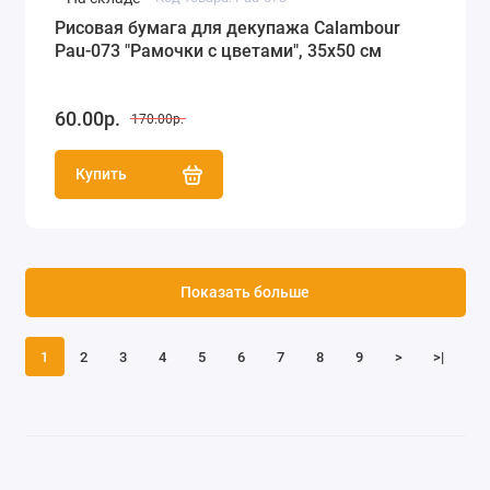
Рисовая бумага для декупажа Calambour
Pau-073 "Рамочки с цветами", 35х50 см
60.00р.
170.00р.
Купить
Показать больше
1
2
3
4
5
6
7
8
9
>
>|