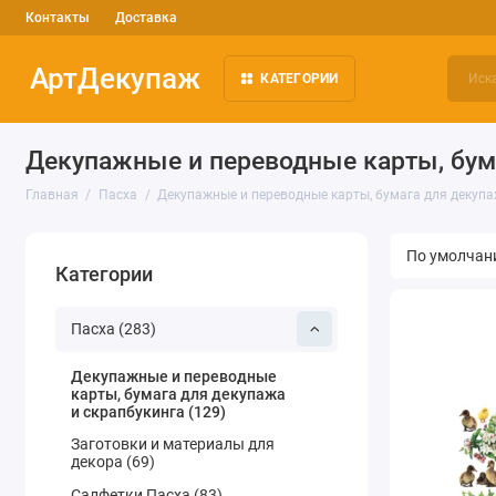
Контакты
Доставка
АртДекупаж
КАТЕГОРИИ
Декупажные и переводные карты, бум
Главная
Пасха
Декупажные и переводные карты, бумага для декупа
Категории
Пасха (283)
Декупажные и переводные
карты, бумага для декупажа
и скрапбукинга (129)
Заготовки и материалы для
декора (69)
Салфетки Пасха (83)