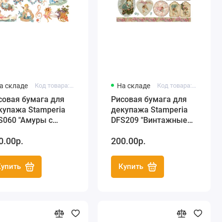
а складе
Код товара: DFS060
На складе
Код товара: DFS209
совая бумага для
Рисовая бумага для
купажа Stamperia
декупажа Stamperia
S060 "Амуры с
DFS209 "Винтажные
етами", 33x48 см
ангелы", 33х48 см
0.00р.
200.00р.
Купить
Купить