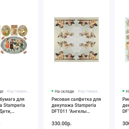
де
Код товара: DFS262
На складе
Код товара: DFT011
Н
бумага для
Рисовая салфетка для
Ри
а Stamperia
декупажа Stamperia
де
Дети,
DFT011 "Ангелы
DF
 33х48 см
Рафаэля", 50х50 см
50
.
330.00р.
30