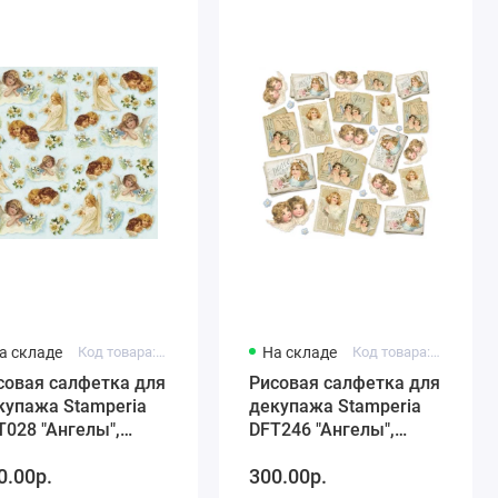
а складе
Код товара: DFT028
На складе
Код товара: DFT246
совая салфетка для
Рисовая салфетка для
купажа Stamperia
декупажа Stamperia
T028 "Ангелы",
DFT246 "Ангелы",
х50 см
50х50 см
0.00р.
300.00р.