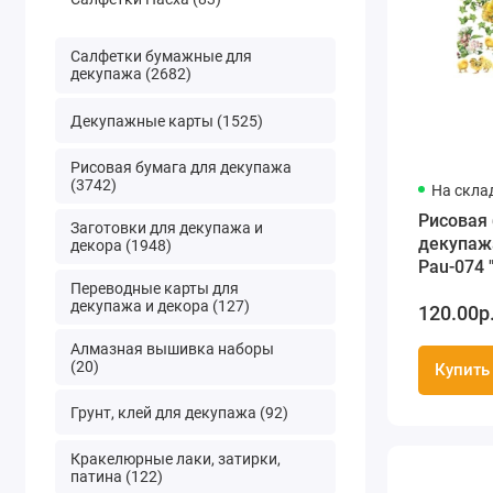
Салфетки бумажные для
декупажа (2682)
Декупажные карты (1525)
Рисовая бумага для декупажа
(3742)
На скла
Рисовая 
Заготовки для декупажа и
декупаж
декора (1948)
Pau-074 
Переводные карты для
и цыплят
декупажа и декора (127)
120.00р
Алмазная вышивка наборы
(20)
Купить
Грунт, клей для декупажа (92)
Кракелюрные лаки, затирки,
патина (122)