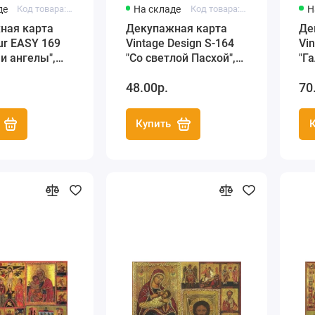
де
Код товара: EASY169
На складе
Код товара: S-164
Н
ная карта
Декупажная карта
Де
ur EASY 169
Vintage Design S-164
Vi
 и ангелы",
"Со светлой Пасхой",
"Га
А4, 40 г/м2
40
48.00р.
70
Купить