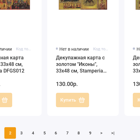
аличии
Код товара: DFGS012
Нет в наличии
Код товара: DFGS004
Н
ная карта
Декупажная карта с
Де
 33х48 см,
золотом "Иконы",
зо
ia DFGS012
33х48 см, Stamperia
33
DFGS004
DF
.
130.00р.
13
Купить
2
3
4
5
6
7
8
9
>
>|