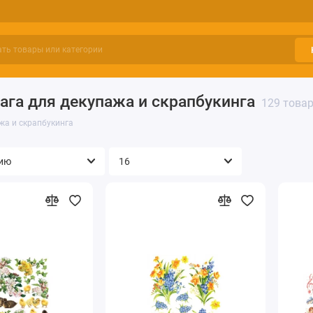
ага для декупажа и скрапбукинга
129 това
жа и скрапбукинга