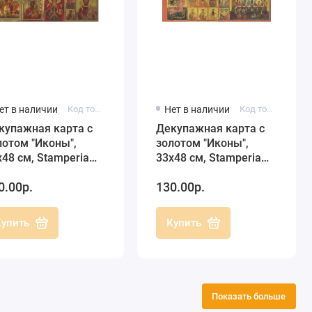
ет в наличии
Код товара: DFGS006
Нет в наличии
Код товара: DFGS007
купажная карта с
Декупажная карта с
лотом "Иконы",
золотом "Иконы",
х48 см, Stamperia
33х48 см, Stamperia
GS006
DFGS007
0.00р.
130.00р.
Купить
Купить
Показать больше