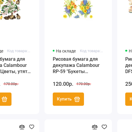
де
Код товара: Pau-074
На складе
Код товара: RP-59
Н
бумага для
Рисовая бумага для
Ри
а Calambour
декупажа Calambour
де
"Цветы, утята
RP-59 "Букеты
DF
а", 35х50 см
нарциссов", 35х50 см
цв
.
120.00р.
25
170.00р.
170.00р.
Купить