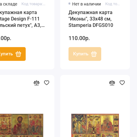
а складе
Код товара: F-111
Нет в наличии
Код товара: DFGS010
купажная карта
Декупажная карта
ntage Design F-111
"Иконы", 33х48 см,
льский петух", А3,
Stamperia DFGS010
 г/м2
.00р.
110.00р.
Купить
Купить