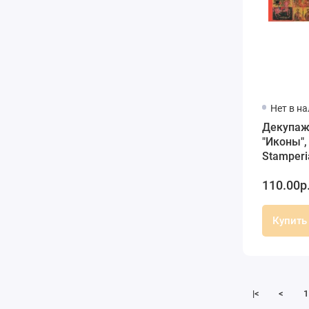
Нет в н
Декупаж
"Иконы",
Stamper
110.00р
Купить
|<
<
1