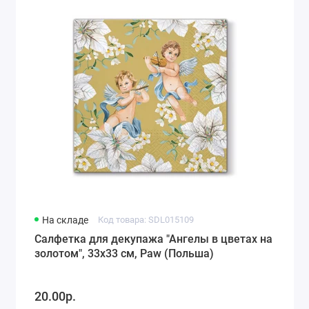
Города мира, путешествия (78)
Морская тематика (66)
Любовь, свадьба (74)
Разное (63)
Детство, игрушки, рисунки для детей (118)
На складе
Код товара: SDL015109
Салфетка для декупажа "Ангелы в цветах на
золотом", 33х33 см, Paw (Польша)
20.00р.