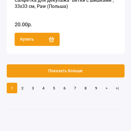
Салфетка для декупажа "Ветки с шишками",
33х33 см, Paw (Польша)
20.00р.
Купить
Показать больше
1
2
3
4
5
6
7
8
9
>
>|