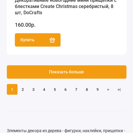
Декоративные новогодние мини прищепки с
блестками Create Christmas серебристый, 8
шт, DoCrafts
160.00р.
Купить
Показать больше
1
2
3
4
5
6
7
8
9
>
>|
Элементы декора из дерева - фигурки, наклейки, прищепки -