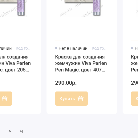
аличии
Код товара: 116220501
Нет в наличии
Код товара: 116240701
Н
ля создания
Краска для создания
Кр
 Viva Perlen
жемчужин Viva Perlen
же
c, цвет 205
Pen Magic, цвет 407
Pe
ный
прозрачный бледно-
пр
.
290.00р.
29
й, 25 мл
розовый, 25 мл
25
Купить
>
>|