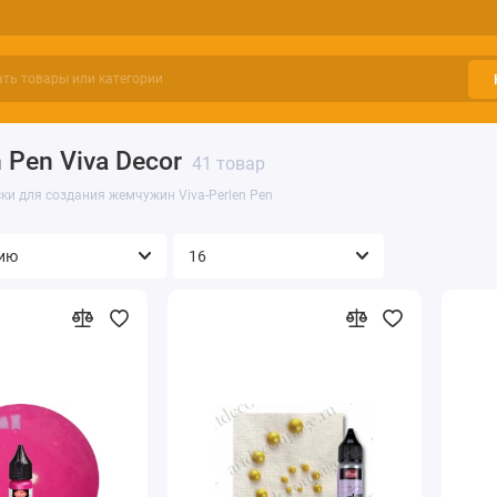
Pen Viva Decor
41 товар
ки для создания жемчужин Viva-Perlen Pen