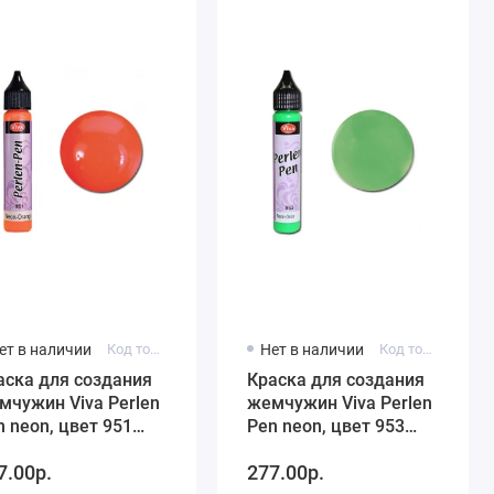
ет в наличии
Код товара: 116295101
Нет в наличии
Код товара: 116295301
аска для создания
Краска для создания
мчужин Viva Perlen
жемчужин Viva Perlen
n neon, цвет 951
Pen neon, цвет 953
он оранжевый, 25
неон зеленый, 25 мл
7.00р.
277.00р.