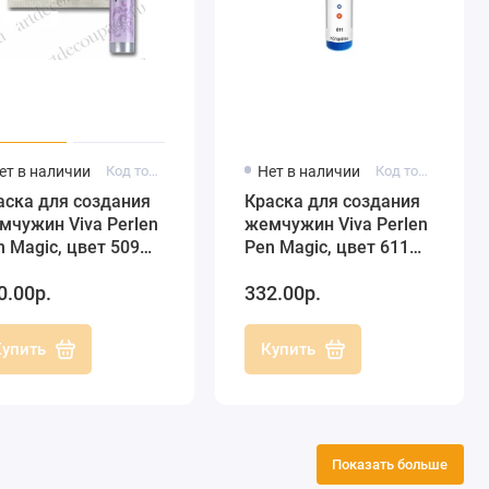
ет в наличии
Код товара: 116250901
Нет в наличии
Код товара: 116261101
аска для создания
Краска для создания
мчужин Viva Perlen
жемчужин Viva Perlen
n Magic, цвет 509
Pen Magic, цвет 611
озрачный лиловый,
королевский синий, 25
0.00р.
332.00р.
 мл
мл
Купить
Купить
Показать больше