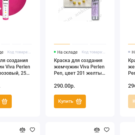
де
Код товара: 116241701
На складе
Код товара: 116220101
Н
ля создания
Краска для создания
Кр
 Viva Perlen
жемчужин Viva Perlen
же
розовый, 25
Pen, цвет 201 желтый,
Pen
25 мл
бл
.
290.00р.
29
25
Купить