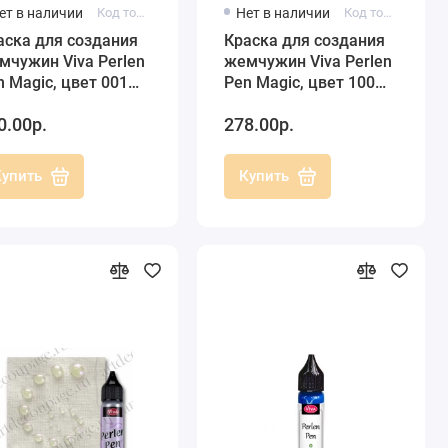
ет в наличии
Код товара: 116200101
Нет в наличии
Код товара: 116210001
аска для создания
Краска для создания
мчужин Viva Perlen
жемчужин Viva Perlen
n Magic, цвет 001
Pen Magic, цвет 100
озрачный, 25 мл
прозрачный белый, 25
0.00р.
278.00р.
мл
Купить
Купить