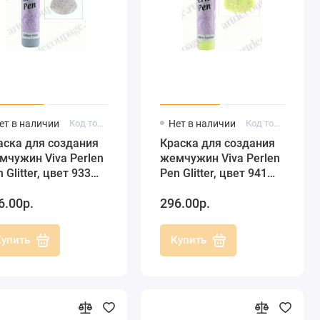
ет в наличии
Код товара: 116293301
Нет в наличии
Код товара: 116294101
аска для создания
Краска для создания
мчужин Viva Perlen
жемчужин Viva Perlen
 Glitter, цвет 933
Pen Glitter, цвет 941
естки голограмма,
блестки лимонный, 25
6.00р.
296.00р.
 мл
мл
Купить
Купить