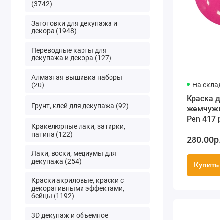
(3742)
Заготовки для декупажа и
декора (1948)
Переводные карты для
декупажа и декора (127)
Алмазная вышивка наборы
(20)
На скла
Краска д
Грунт, клей для декупажа (92)
жемчужин
Pen 417 
Кракелюрные лаки, затирки,
мл
патина (122)
280.00р
Лаки, воски, медиумы для
декупажа (254)
Купить
Краски акриловые, краски с
декоративными эффектами,
бейцы (1192)
3D декупаж и объемное