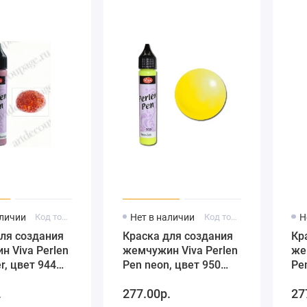
аличии
Код товара: 116294401
Нет в наличии
Код товара: 116295001
Н
ля создания
Краска для создания
Кр
 Viva Perlen
жемчужин Viva Perlen
же
er, цвет 944
Pen neon, цвет 950
Pe
 оранжевый,
неон желтый, 25 мл
не
.
277.00р.
27
мл