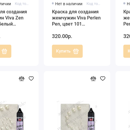
аличии
Код товара: 115810101
Нет в наличии
Код товара: 116210101
Н
ля создания
Краска для создания
Кр
н Viva Zen
жемчужин Viva Perlen
же
 белый
Pen, цвет 101
Pe
тровый, 25 мл
перламутровый
пр
.
320.00р.
32
белый, 25 мл
Купить