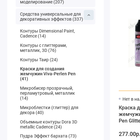
моделирование (207)
Средства универсальные для
декоративных эффектов (337)
Контуры Dimensional Paint,
Cadence (14)
Контуры с глиттерами,
металлик, 3D (76)
Контуры Таир (24)
Краски для создания
жемчужин Viva-Perlen Pen
(41)
Микробисер прозрачный,
перламутровый, металлик
(14)
Нет в н
Краска д
Микроблестки (глиттер) для
декора (40)
жемчужин
Pen Glitt
Объемные контуры Dora 3D
metallic Cadence (24)
блестки
277.00р
25 мл
Пудра Эффект бархата (73)