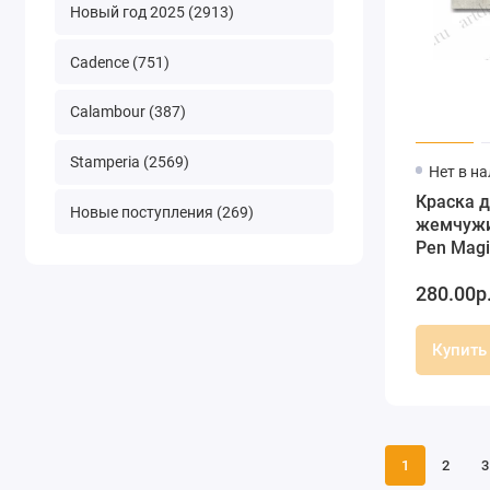
Новый год 2025 (2913)
Cadence (751)
Calambour (387)
Stamperia (2569)
Нет в н
Краска д
Новые поступления (269)
жемчужин
Pen Magi
прозрач
280.00р
лимонны
Купить
1
2
3