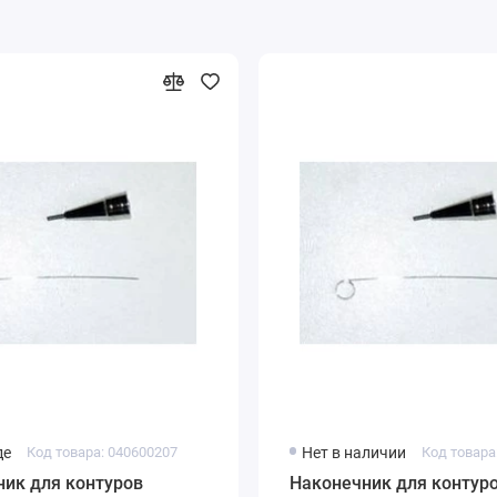
де
Код товара: 040600207
Нет в наличии
Код товара
ик для контуров
Наконечник для контур