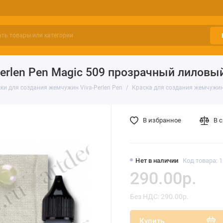
erlen Pen Magic 509 прозрачный лиловый
ки для создания жемчужин Viva-Perlen Pen
Краска для создания жемчужин 
В избранное
В 
Нет в наличии
Код товара: 
290.00р.
Без НДС: 290.00р.
Купить