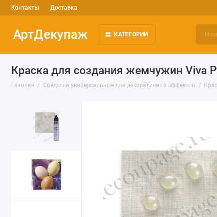
Контакты
Доставка
АртДекупаж
КАТЕГОРИИ
Краска для создания жемчужин Viva P
Главная
Средства универсальные для декоративных эффектов
Крас