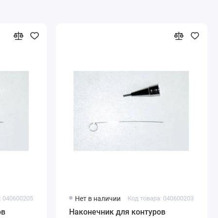
: 040600205
Нет в наличии
Код товара: 040600203
ов
Наконечник для контуров