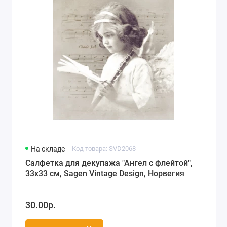
Города мира, путешествия (78)
Морская тематика (66)
Любовь, свадьба (74)
Разное (63)
Детство, игрушки, рисунки для детей (118)
На складе
Код товара: SVD2068
Салфетка для декупажа "Ангел с флейтой",
33х33 см, Sagen Vintage Design, Норвегия
30.00р.