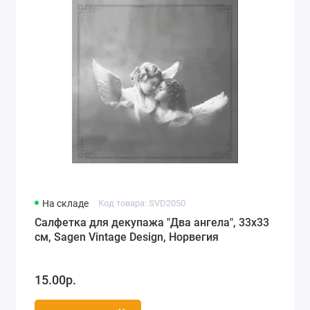
Города мира, путешествия (78)
Морская тематика (66)
Любовь, свадьба (74)
Разное (63)
Детство, игрушки, рисунки для детей (118)
На складе
Код товара: SVD2050
Салфетка для декупажа "Два ангела", 33х33
см, Sagen Vintage Design, Норвегия
15.00р.