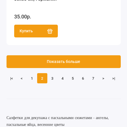
35.00р.
Купить
Показать больше
|<
<
1
2
3
4
5
6
7
>
>|
Салфетки для декупажа с пасхальными сюжетами - ангелы,
пасхальные яйца, весенние цветы