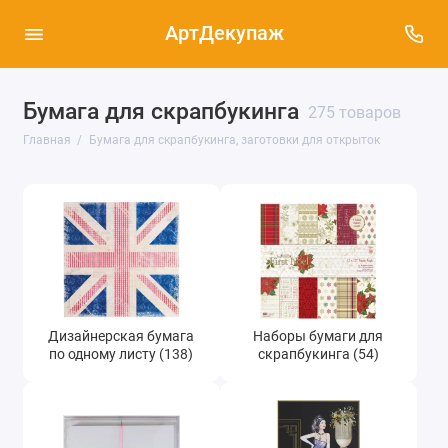
АртДекупаж
Бумага для скрапбукинга
275 товаров
Дизайнерская бумага по одному листу (138)
Главная
Бумага для скрапбукинга, заготовки для открыток
Наборы бумаги для скрапбукинга (54)
Заготовки для открыток с конвертами (50)
Наборы для изготовления открыток с
высечкой и украшениями (14)
Заготовки для альбомов (3)
Дизайнерская бумага
Наборы бумаги для
по одному листу (138)
скрапбукинга (54)
Калька, пергаментная бумага, веллум (7)
Упаковка для открыток - прозрачные
пакеты с клеевым клапаном (8)