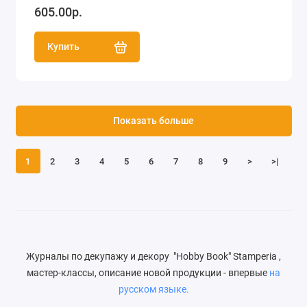
605.00р.
Купить
Показать больше
1
2
3
4
5
6
7
8
9
>
>|
Журналы по декупажу и декору "Hobby Book" Stamperia ,
мастер-классы, описание новой продукции - впервые
на
русском языке.