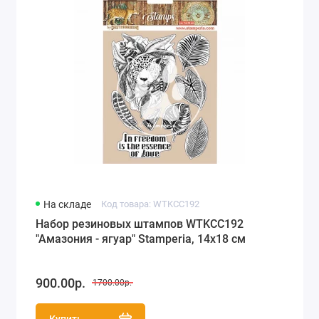
На складе
Код товара: WTKCC192
Набор резиновых штампов WTKCC192
"Амазония - ягуар" Stamperia, 14х18 см
900.00р.
1700.00р.