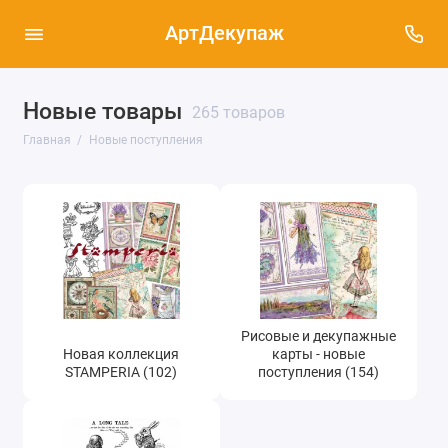
АртДекупаж
Новые товары
Новая коллекция STAMPERIA (102)
265 товаров
Главная
Новые поступления
Рисовые и декупажные карты - новые
поступления (154)
Штампы для скрапбукинга, новые
поступления (2)
Рисовые и декупажные
Новая коллекция
карты - новые
STAMPERIA (102)
поступления (154)