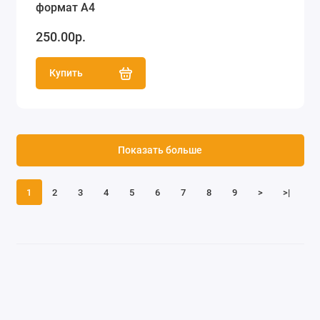
формат А4
250.00р.
Купить
Показать больше
1
2
3
4
5
6
7
8
9
>
>|