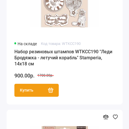
На складе
Код товара: WTKCC190
Набор резиновых штампов WTKCC190 "Леди
Бродяжка - летучий корабль" Stamperia,
14х18 см
900.00р.
1700.00р.
Купить