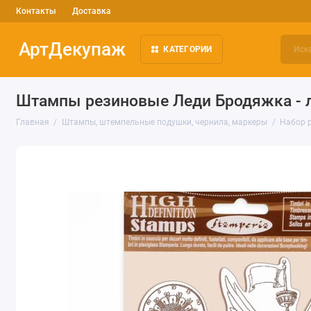
Контакты
Доставка
АртДекупаж
КАТЕГОРИИ
Штампы резиновые Леди Бродяжка - л
Главная
Штампы, штемпельные подушки, чернила, маркеры
Набор р