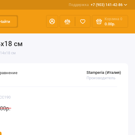
Поддержка
+7 (903) 141-42-86
Корзина
0
Найти
0.00р.
4х18 см
 14х18 см
Stamperia (Италия)
сравнение
Производитель
KCC190
00р.