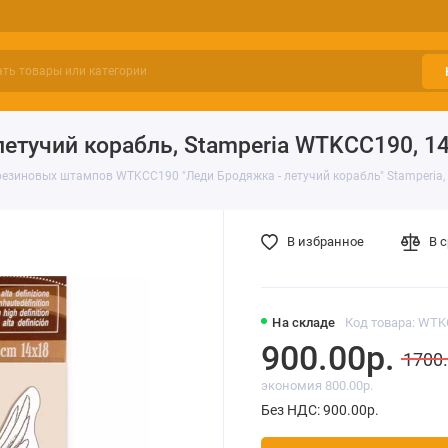
етучий корабль, Stamperia WTKCC190, 1
езиновых штампов WTKCC190 "Леди Бродяжка - летучий корабль" Stamperia,
В избранное
В 
На складе
Код товара: WT
900.00р.
1700.
экономия 800.00р.
Без НДС: 900.00р.