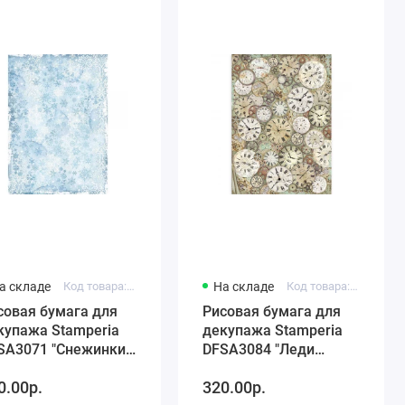
а складе
Код товара: DFSA3071
На складе
Код товара: DFSA3084
совая бумага для
Рисовая бумага для
купажа Stamperia
декупажа Stamperia
SA3071 "Снежинки",
DFSA3084 "Леди
рмат А3
Бродяжка -
0.00р.
320.00р.
механические часы",