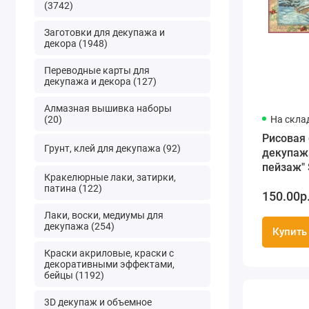
(3742)
Заготовки для декупажа и
декора (1948)
Переводные карты для
декупажа и декора (127)
Алмазная вышивка наборы
(20)
На скла
Рисовая 
Грунт, клей для декупажа (92)
декупаж
пейзаж" 
Кракелюрные лаки, затирки,
формат 
патина (122)
150.00р
Лаки, воски, медиумы для
декупажа (254)
Купить
Краски акриловые, краски с
декоративными эффектами,
бейцы (1192)
3D декупаж и объемное