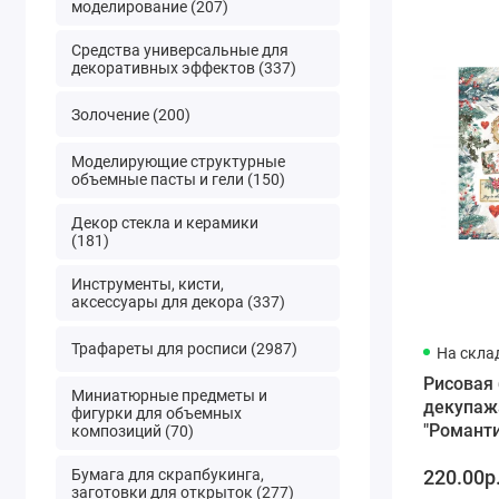
моделирование (207)
Средства универсальные для
декоративных эффектов (337)
Золочение (200)
Моделирующие структурные
объемные пасты и гели (150)
Декор стекла и керамики
(181)
Инструменты, кисти,
аксессуары для декора (337)
Трафареты для росписи (2987)
На скла
Рисовая 
Миниатюрные предметы и
декупаж
фигурки для объемных
"Романт
композиций (70)
Рождест
Бумага для скрапбукинга,
220.00р
Новогод
заготовки для открыток (277)