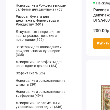
На скла
Новогодние и Рождественские
салфетки для декупажа (763)
Рисовая 
декупаж
Рисовая бумага для
DFSA403
декупажа к Новому году и
Рождеству (601)
"Рождес
200.00р
цветы и 
Декупажные и переводные
формат 
карты, рождественские и
новогодние (165)
Купить
Заготовки для новогодних и
рождественских сувениров
(335)
Декоративные эффекты для
новогоднего декора (184)
Эффект снега (26)
Новогодние и рождественские
штампы (39)
Новогодние и рождественские
трафареты (494)
Декоративные элементы и
украшения новогодние (346)