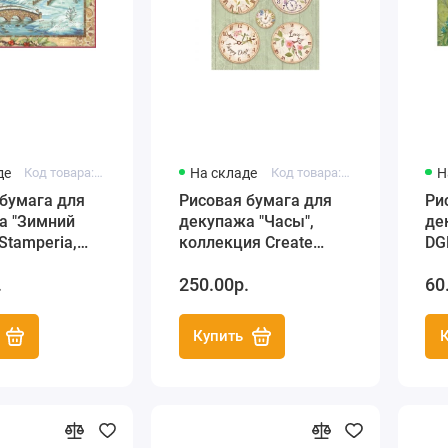
де
Код товара: DFSA4040
На складе
Код товара: DFSA4743
Н
бумага для
Рисовая бумага для
Ри
а "Зимний
декупажа "Часы",
де
Stamperia,
коллекция Create
DG
А4
Happiness, Stamperia ,
ча
.
250.00р.
60
А4
Купить