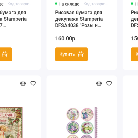
де
Код товара: DFSA4037
На складе
Код товара: DFSA4038
Н
бумага для
Рисовая бумага для
Ри
а Stamperia
декупажа Stamperia
де
7
DFSA4038 "Розы и
DF
твенские
поэзия", формат А4
"Р
.
160.00р.
15
поэзия",
ол
А4
Купить