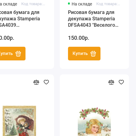
а складе
Код товара: DFSA4039
На складе
Код товара: DFSA4043
совая бумага для
Рисовая бумага для
купажа Stamperia
декупажа Stamperia
SA4039
DFSA4043 "Веселого
ождественский
Рождества", формат
0.00р.
150.00р.
ень", формат А4
А4
Купить
Купить