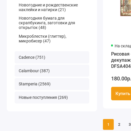
Новогодние и рождественские
наклейки и натирки (21)
Новогодняя бумага для
скрапбукинга, заготовки для
открыток (48)
Микроблестки (глиттер),
микробисер (47)
На скла
Рисовая 
Cadence (751)
декупаж
DFSA404
Calambour (387)
"Рождес
180.00р
открытка
Stamperia (2569)
Купить
Новые поступления (269)
1
2
3