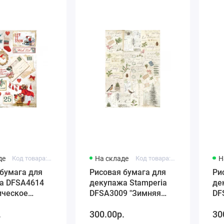
де
Код товара: DFSA4614
На складе
Код товара: DFSA3009
Н
бумага для
Рисовая бумага для
Ри
а DFSA4614
декупажа Stamperia
де
ическое
DFSA3009 "Зимняя
DF
во -
ботаника", формат А3
фо
.
300.00р.
30
ние