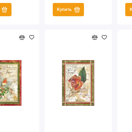
", А4
Купить