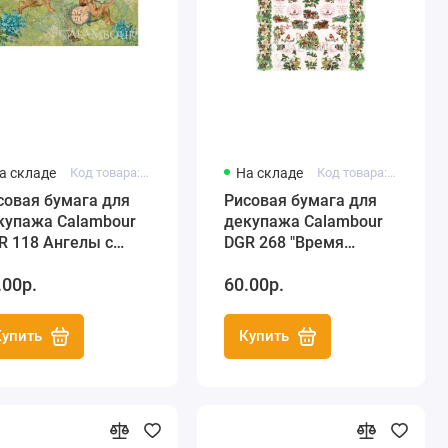
а складе
Код товара: DGR118
На складе
Код товара: DGR268
совая бумага для
Рисовая бумага для
купажа Calambour
декупажа Calambour
R 118 Ангелы с
DGR 268 "Время
сами, 33х48 см
Рождества", 33х48 см
.00р.
60.00р.
Купить
Купить