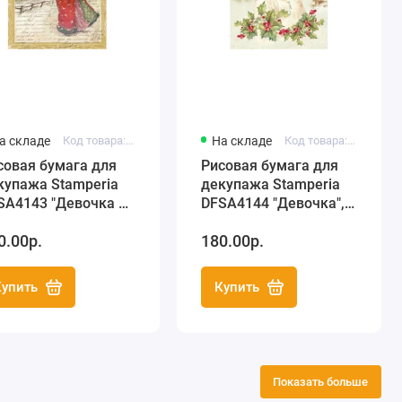
а складе
Код товара: DFSA4143
На складе
Код товара: DFSA4144
совая бумага для
Рисовая бумага для
купажа Stamperia
декупажа Stamperia
SA4143 "Девочка с
DFSA4144 "Девочка",
нтиком", формат А4
формат А4
0.00р.
180.00р.
Купить
Купить
Показать больше