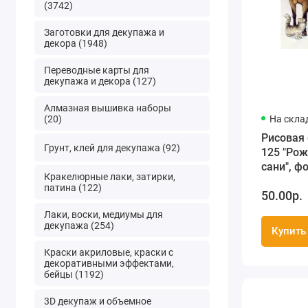
(3742)
Заготовки для декупажа и
декора (1948)
Переводные карты для
декупажа и декора (127)
Алмазная вышивка наборы
(20)
На скла
Рисовая 
Грунт, клей для декупажа (92)
125 "Ро
сани", ф
Кракелюрные лаки, затирки,
Россия
патина (122)
50.00р.
Лаки, воски, медиумы для
декупажа (254)
Купить
Краски акриловые, краски с
декоративными эффектами,
бейцы (1192)
3D декупаж и объемное