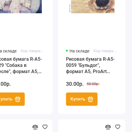
а складе
Код товара: R-A5-0029
На складе
Код товара: R-A5-0059
совая бумага R-A5-
Рисовая бумага R-A5-
29 "Собака в
0059 "Бульдог",
есле", формат А5,
формат А5, ProArt
oArt (Россия)
(Россия)
.00р.
30.00р.
50.00р.
Купить
Купить