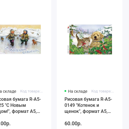
а складе
Код товара: R-A5-0125
На складе
Код товара: R-A5-0149
совая бумага R-A5-
Рисовая бумага R-A5-
25 "С Новым
0149 "Котенок и
дом!", формат А5,
щенок", формат А5,
oArt (Россия)
ProArt (Россия)
.00р.
60.00р.