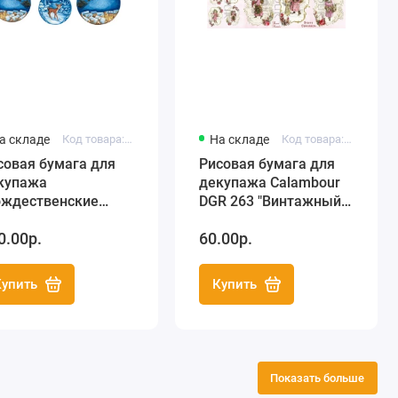
а складе
Код товара: RP-79
На складе
Код товара: DGR263
совая бумага для
Рисовая бумага для
купажа
декупажа Calambour
ождественские
DGR 263 "Винтажный
ени" 35х50 см,
Санта", 35х50 см
0.00р.
60.00р.
lambour (Италия)
Купить
Купить
Показать больше