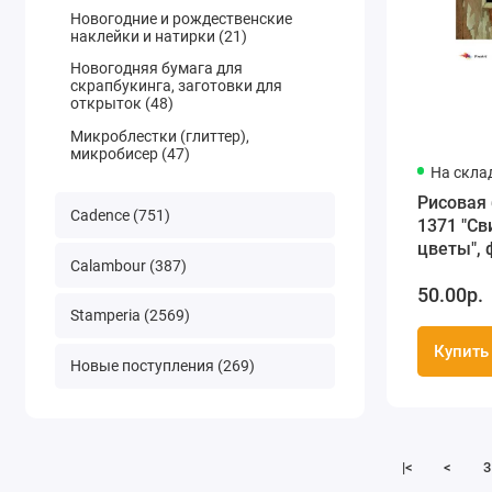
Новогодние и рождественские
наклейки и натирки (21)
Новогодняя бумага для
скрапбукинга, заготовки для
открыток (48)
Микроблестки (глиттер),
микробисер (47)
На скла
Рисовая 
Cadence (751)
1371 "Св
цветы", 
Calambour (387)
Россия
50.00р.
Stamperia (2569)
Купить
Новые поступления (269)
|<
<
3