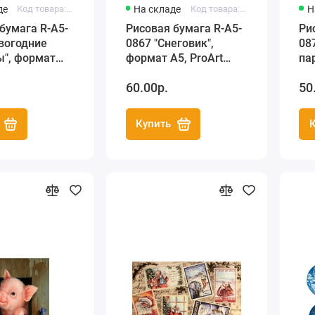
де
Код товара: R-A5-0845
На складе
Код товара: R-A5-0867
Н
бумага R-A5-
Рисовая бумага R-A5-
Ри
вогодние
0867 "Снеговик",
08
ы", формат
формат А5, ProArt
па
rt (Россия)
(Россия)
Pr
60.00р.
50
Купить