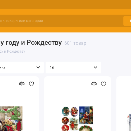
у году и Рождеству
601 товар
ду и Рождеству