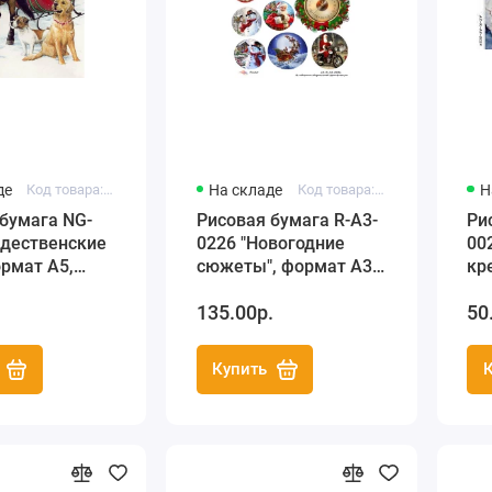
де
Код товара: NG-125
На складе
Код товара: AZ-R-A3-0226
Н
бумага NG-
Рисовая бумага R-A3-
Ри
ждественские
0226 "Новогодние
00
ормат А5,
сюжеты", формат А3,
кр
ProArt (Россия)
Pr
135.00р.
50
Купить