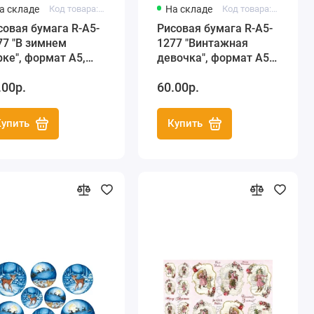
а складе
Код товара: R-A5-0877
На складе
Код товара: R-A5-1277
совая бумага R-A5-
Рисовая бумага R-A5-
77 "В зимнем
1277 "Винтажная
рке", формат А5,
девочка", формат А5,
oArt (Россия)
ProArt (Россия)
.00р.
60.00р.
Купить
Купить