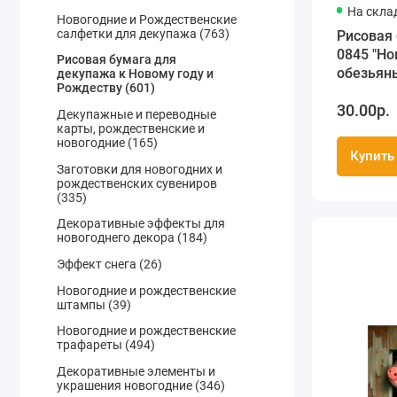
На скла
Новогодние и Рождественские
салфетки для декупажа (763)
Рисовая 
0845 "Но
Рисовая бумага для
обезьян
декупажа к Новому году и
Рождеству (601)
А5, ProA
30.00р.
Декупажные и переводные
карты, рождественские и
новогодние (165)
Купить
Заготовки для новогодних и
рождественских сувениров
(335)
Декоративные эффекты для
новогоднего декора (184)
Эффект снега (26)
Новогодние и рождественские
штампы (39)
Новогодние и рождественские
трафареты (494)
Декоративные элементы и
украшения новогодние (346)