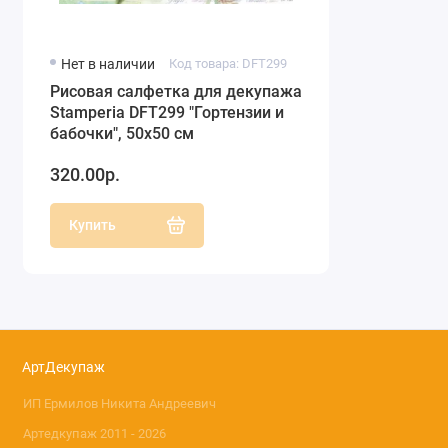
Нет в наличии
Код товара: DFT299
Рисовая салфетка для декупажа
Stamperia DFT299 "Гортензии и
бабочки", 50х50 см
320.00р.
Купить
АртДекупаж
ИП Ермилов Никита Андреевич
Артедкупаж 2011 - 2026