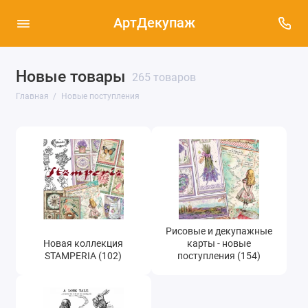
АртДекупаж
Новые товары
Новая коллекция STAMPERIA (102)
265 товаров
Главная
Новые поступления
Рисовые и декупажные карты - новые
поступления (154)
Штампы для скрапбукинга, новые
поступления (2)
Рисовые и декупажные
Новая коллекция
карты - новые
STAMPERIA (102)
поступления (154)