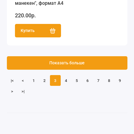
манекен", формат А4
220.00р.
Купить
Показать больше
|<
<
1
2
3
4
5
6
7
8
9
>
>|