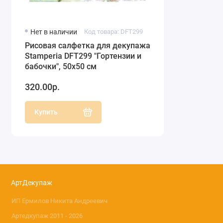
Нет в наличии
Код товара: DFT299
Рисовая салфетка для декупажа
Stamperia DFT299 "Гортензии и
бабочки", 50х50 см
320.00р.
Купить
АртДекупаж
ИП Ермилов Никита Андреевич
Артедкупаж 2011 - 2026