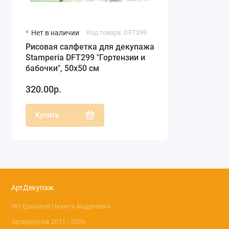
Нет в наличии
Код товара: DFT299
Рисовая салфетка для декупажа
Stamperia DFT299 "Гортензии и
бабочки", 50х50 см
320.00р.
Купить
АртДекупаж
ИП Ермилов Никита Андреевич
Артедкупаж 2011 - 2026