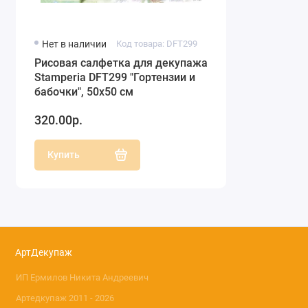
Нет в наличии
Код товара: DFT299
Рисовая салфетка для декупажа
Stamperia DFT299 "Гортензии и
бабочки", 50х50 см
320.00р.
Купить
АртДекупаж
ИП Ермилов Никита Андреевич
Артедкупаж 2011 - 2026