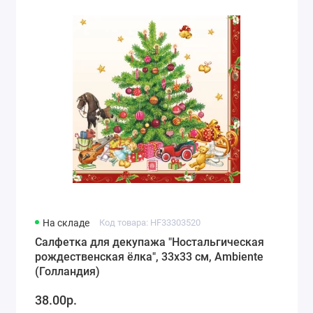
Города мира, путешествия (78)
Морская тематика (66)
Любовь, свадьба (74)
Разное (63)
Детство, игрушки, рисунки для детей (118)
На складе
Код товара: HF33303520
Салфетка для декупажа "Ностальгическая
рождественская ёлка", 33х33 см, Ambiente
(Голландия)
38.00р.