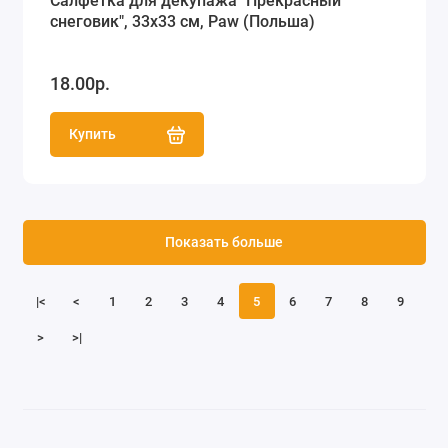
Салфетка для декупажа "Прекрасный
снеговик", 33х33 см, Paw (Польша)
18.00р.
Купить
Показать больше
|<
<
1
2
3
4
5
6
7
8
9
>
>|