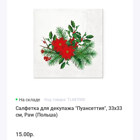
Города мира, путешествия (78)
Морская тематика (66)
Любовь, свадьба (74)
Разное (63)
Детство, игрушки, рисунки для детей (118)
На складе
Код товара: TL687000
Салфетка для декупажа "Пуансеттия", 33х33
см, Paw (Польша)
15.00р.