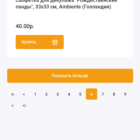
Салфетка для декупажа "Рождественские
панды", 33х33 см, Ambiente (Голландия)
40.00р.
Купить
Показать больше
|<
<
1
2
3
4
5
6
7
8
9
>
>|