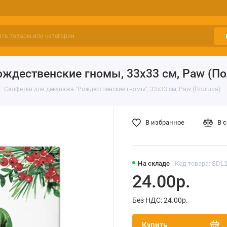
ождественские гномы, 33х33 см, Paw (П
Салфетка для декупажа "Рождественские гномы", 33х33 см, Paw (Польша)
В избранное
В 
На складе
Код товара: SDL
24.00р.
Без НДС: 24.00р.
Купить