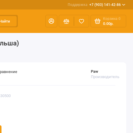
Поддержка
+7 (903) 141-42-86
Корзина
0
Найти
0.00р.
ольша)
Paw
сравнение
Производитель
230500