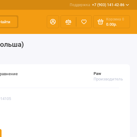
Поддержка
+7 (903) 141-42-86
Корзина
0
Найти
0.00р.
Польша)
Paw
сравнение
Производитель
014105