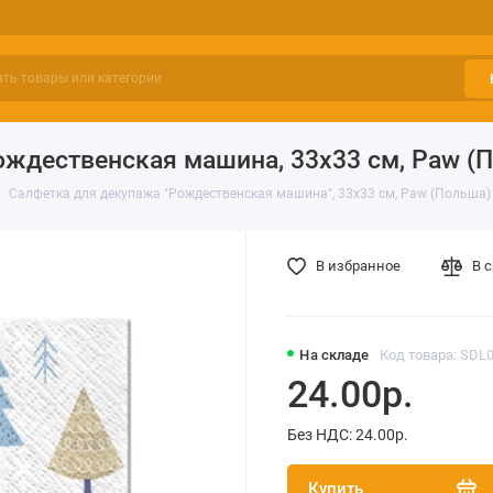
ождественская машина, 33х33 см, Paw (
Салфетка для декупажа "Рождественская машина", 33х33 см, Paw (Польша)
В избранное
В 
На складе
Код товара: SDL
24.00р.
Без НДС: 24.00р.
Купить