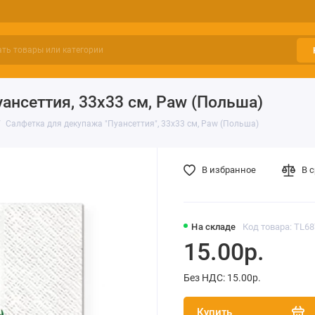
ансеттия, 33х33 см, Paw (Польша)
Салфетка для декупажа "Пуансеттия", 33х33 см, Paw (Польша)
В избранное
В 
На складе
Код товара: TL6
15.00р.
Без НДС: 15.00р.
Купить