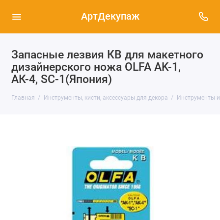
АртДекупаж
Запасные лезвия КВ для макетного
дизайнерского ножа OLFA AK-1,
АК-4, SC-1(Япония)
Главная
Инструменты, кисти, аксессуары для декора
Инструменты и