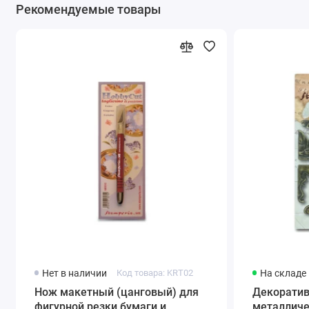
Рекомендуемые товары
Нет в наличии
Код товара: KRT02
На складе
Нож макетный (цанговый) для
Декорати
фигурной резки бумаги и
металличес