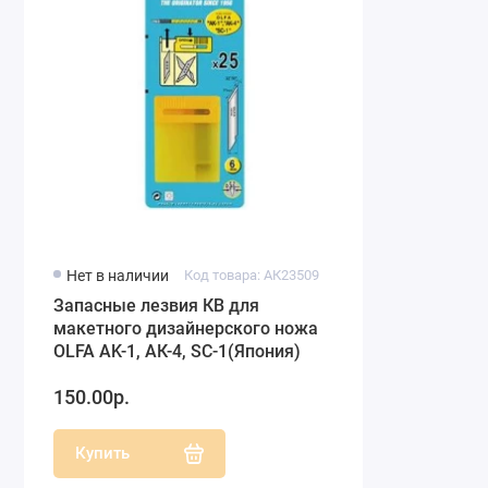
Нет в наличии
Код товара: АК23509
Запасные лезвия КВ для
макетного дизайнерского ножа
OLFA AK-1, АК-4, SC-1(Япония)
150.00р.
Купить