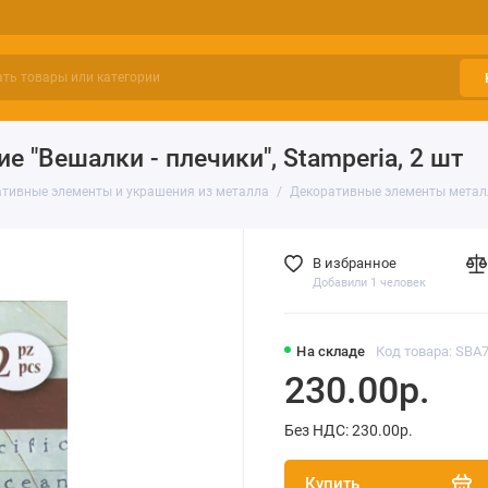
"Вешалки - плечики", Stamperia, 2 шт
тивные элементы и украшения из металла
Декоративные элементы металли
В избранное
Добавили 1 человек
На складе
Код товара: SBA
230.00р.
Без НДС: 230.00р.
Купить