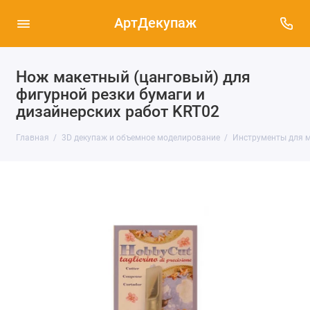
АртДекупаж
Нож макетный (цанговый) для
фигурной резки бумаги и
дизайнерских работ KRT02
Главная
3D декупаж и объемное моделирование
Инструменты для м