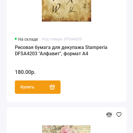
Рисовая бумага Love2Art, Kalit (Италия) (66)
Рисовая бумага Cadence (55)
Рисовая однотонная бумага,
На складе
Код товара: DFSA4203
перфорированная бумага (53)
Рисовая бумага для декупажа Stamperia
DFSA4203 "Алфавит", формат А4
180.00р.
Купить