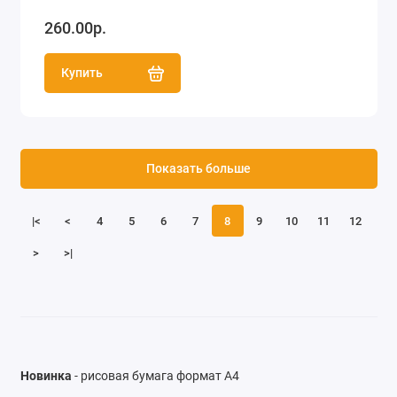
260.00р.
Купить
Показать больше
|<
<
4
5
6
7
8
9
10
11
12
>
>|
Новинка
- рисовая бумага формат А4