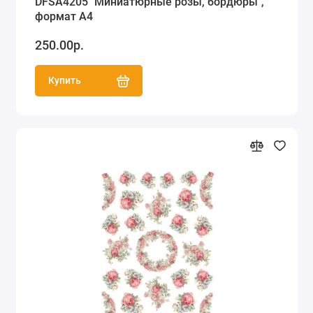
DFSA4205 "Миниатюрные розы, бордюры",
формат А4
250.00р.
Купить