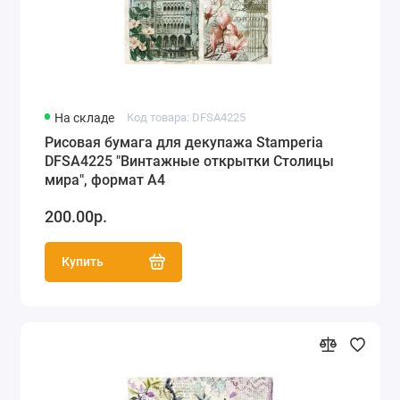
Рисовая бумага Love2Art, Kalit (Италия) (66)
Рисовая бумага Cadence (55)
Рисовая однотонная бумага,
На складе
Код товара: DFSA4225
перфорированная бумага (53)
Рисовая бумага для декупажа Stamperia
DFSA4225 "Винтажные открытки Столицы
мира", формат А4
200.00р.
Купить