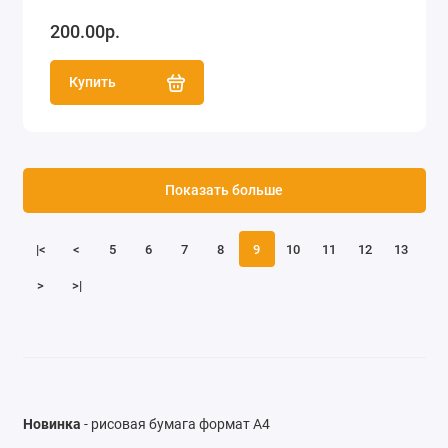
200.00р.
Купить
Показать больше
|<
<
5
6
7
8
9
10
11
12
13
>
>|
Новинка
- рисовая бумага формат А4