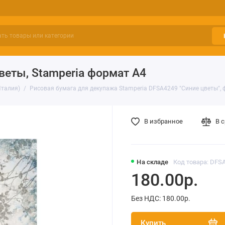
веты, Stamperia формат А4
Италия)
Рисовая бумага для декупажа Stamperia DFSA4249 "Синие цветы",
В избранное
В 
На складе
Код товара: DFS
180.00р.
Без НДС: 180.00р.
Купить