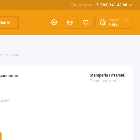
Поддержка
+7 (903) 141-42-86
Корзина
0
Найти
0.00р.
 формат А4
Stamperia (Италия)
сравнение
Производитель
A4249