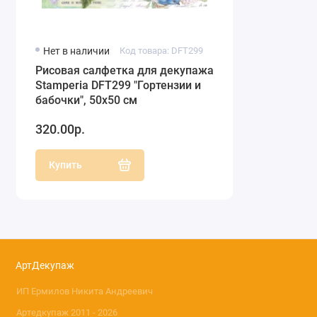
Нет в наличии
Код товара: DFT299
Рисовая салфетка для декупажа
Stamperia DFT299 "Гортензии и
бабочки", 50х50 см
320.00р.
Купить
АртДекупаж
ИП Ермилов Никита Андреевич
Артедкупаж 2011 - 2026