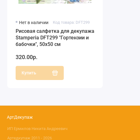
Нет в наличии
Код товара: DFT299
Рисовая салфетка для декупажа
Stamperia DFT299 "Гортензии и
бабочки", 50х50 см
320.00р.
Купить
АртДекупаж
ИП Ермилов Никита Андреевич
Артедкупаж 2011 - 2026