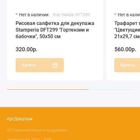
Нет в наличии
Код товара: DFT299
Нет в нал
Рисовая салфетка для декупажа
Трафарет 
Stamperia DFT299 "Гортензии и
"Цветущие 
бабочки", 50х50 см
21х29,7 см
320.00р.
560.00р.
Купить
Купить
АртДекупаж
ИП Ермилов Никита Андреевич
Артедкупаж 2011 - 2026