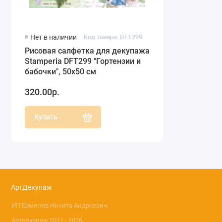
Нет в наличии
Код товара: DFT299
Рисовая салфетка для декупажа
Stamperia DFT299 "Гортензии и
бабочки", 50х50 см
320.00р.
Купить
АртДекупаж
ИП Ермилов Никита Андреевич
Артедкупаж 2011 - 2026