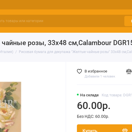
 чайные розы, 33х48 см,Calambour DGR1
(Италия)
Рисовая бумага для декупажа "Желтые чайные розы" 33х48 см,C
В избранное
Добавили 1 человек
На складе
Код товара: DGR
60.00р.
Без НДС: 60.00р.
Купить