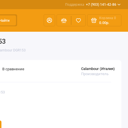
Поддержка
+7 (903) 141-42-86
Корзина
0
Найти
0.00р.
53
alambour DGR153
Calambour (Италия)
В сравнение
Производитель
153