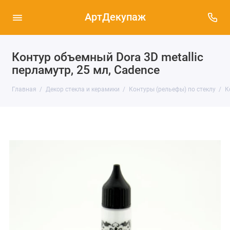
АртДекупаж
Контур объемный Dora 3D metallic
перламутр, 25 мл, Cadence
Главная
Декор стекла и керамики
Контуры (рельефы) по стеклу
К