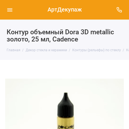
АртДекупаж
Контур объемный Dora 3D metallic
золото, 25 мл, Cadence
Главная
Декор стекла и керамики
Контуры (рельефы) по стеклу
К