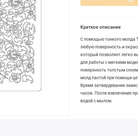
Краткое описание
С помощью тонкого молда "Ц
любую поверхность и окрас
который позволяет легко в
для работы с мягкими мод
поверхность толстым слоем
молд пастой при помощи шп
Время затвердевания зависит
часов. После извлечения пр
водой с мылом.