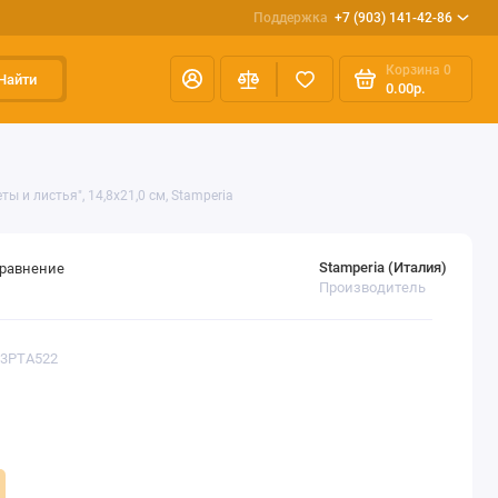
Поддержка
+7 (903) 141-42-86
Корзина
0
Найти
0.00р.
 и листья", 14,8х21,0 см, Stamperia
Stamperia (Италия)
сравнение
Производитель
K3PTA522