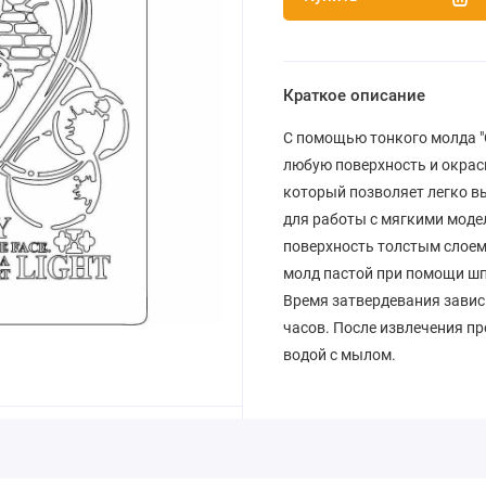
Краткое описание
С помощью тонкого молда "О
любую поверхность и окрас
который позволяет легко в
для работы с мягкими мод
поверхность толстым слоем
молд пастой при помощи шп
Время затвердевания зависит
часов. После извлечения пр
водой с мылом.