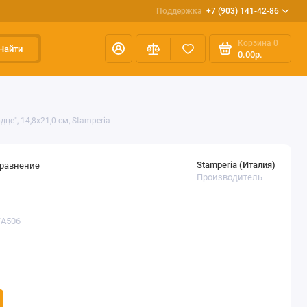
Поддержка
+7 (903) 141-42-86
Корзина
0
Найти
0.00р.
е", 14,8х21,0 см, Stamperia
Stamperia (Италия)
сравнение
Производитель
TA506