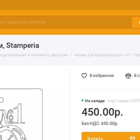
м, Stamperia
моделирования и объемного декупажа
Форма для моделирующих паст "Сердц
В избранное
В 
На складе
Код товара: K3P
450.00р.
Без НДС: 450.00р.
Купить