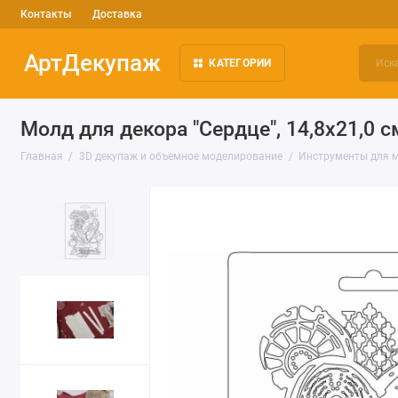
Контакты
Доставка
АртДекупаж
КАТЕГОРИИ
Молд для декора "Сердце", 14,8х21,0 с
Главная
3D декупаж и объемное моделирование
Инструменты для 