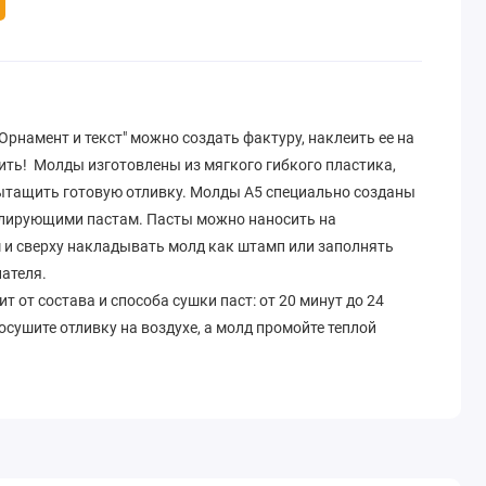
рнамент и текст" можно создать фактуру, наклеить ее на
ить! Молды изготовлены из мягкого гибкого пластика,
ытащить готовую отливку. Молды A5 специально созданы
елирующими пастам. Пасты можно наносить на
 и сверху накладывать молд как штамп или заполнять
ателя.
 от состава и способа сушки паст: от 20 минут до 24
осушите отливку на воздухе, а молд промойте теплой