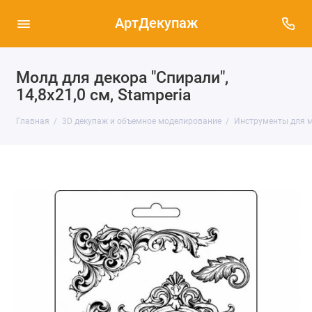
АртДекупаж
Молд для декора "Спирали",
14,8х21,0 см, Stamperia
Главная
3D декупаж и объемное моделирование
Инструменты для м